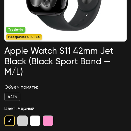
Портативная колонка JBL Clip 4
Красный
4 790
₽
Trade-in
Рассрочка 0-0-36
Apple Watch S11 42mm Jet
Black (Black Sport Band —
M/L)
Объем памяти:
64ГБ
Цвет: Черный
✓