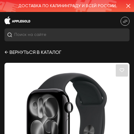
ДОСТАВКА ПО КАЛИНИНГРАДУ И ВСЕЙ РОССИИ
← ВЕРНУТЬСЯ В КАТАЛОГ
samsung
Iphone
Микрофон
iphone
iPhone 15
iPhone 17 Pro Max 256Gb Deep Blue
Наушники Apple AirPods 4 (с активным
шумоподавлением)
14 990
₽
Apple Watch SE 3 (2025) 40MM Midnight
(Midnight Sport Band — S/M)
21 990
₽