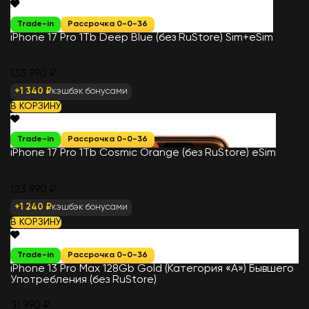
Trade-in
Рассрочка 0-0-36
iPhone 17 Pro 1Tb Deep Blue (без RuStore) Sim+eSim
133 990 ₽
+1 340 ₽
кэшбэк бонусами
В КОРЗИНУ
Trade-in
Рассрочка 0-0-36
iPhone 17 Pro 1Tb Cosmic Orange (без RuStore) eSim
123 990 ₽
+1 240 ₽
кэшбэк бонусами
В КОРЗИНУ
Trade-in
Рассрочка 0-0-36
iPhone 13 Pro Max 128Gb Gold (Категория «А») Бывшего
Употребления (без RuStore)
31 990 ₽