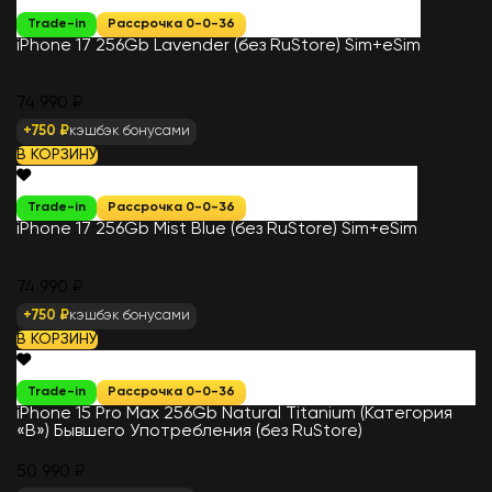
Trade-in
Рассрочка 0-0-36
iPhone 17 256Gb Lavender (без RuStore) Sim+eSim
74 990 ₽
+750 ₽
кэшбэк бонусами
В КОРЗИНУ
Trade-in
Рассрочка 0-0-36
iPhone 17 256Gb Mist Blue (без RuStore) Sim+eSim
74 990 ₽
+750 ₽
кэшбэк бонусами
В КОРЗИНУ
Trade-in
Рассрочка 0-0-36
iPhone 15 Pro Max 256Gb Natural Titanium (Категория
«B») Бывшего Употребления (без RuStore)
50 990 ₽