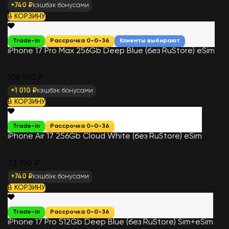
+740 ₽
кэшбэк бонусами
В КОРЗИНУ
Trade-in
Рассрочка 0-0-36
Клиенты выбирают
iPhone 17 Pro Max 256Gb Deep Blue (без RuStore) eSim
100 990 ₽
+1 010 ₽
кэшбэк бонусами
В КОРЗИНУ
Trade-in
Рассрочка 0-0-36
iPhone Air 17 256Gb Cloud White (без RuStore) eSim
73 990 ₽
+740 ₽
кэшбэк бонусами
В КОРЗИНУ
Trade-in
Рассрочка 0-0-36
iPhone 17 Pro 512Gb Deep Blue (без RuStore) Sim+eSim