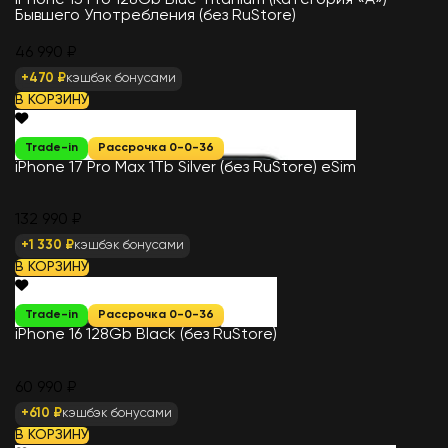
iPhone 15 Pro 128Gb Blue Titanium (Категория «А»)
Бывшего Употребления (без RuStore)
46 990 ₽
+470 ₽
кэшбэк бонусами
В КОРЗИНУ
Trade-in
Рассрочка 0-0-36
iPhone 17 Pro Max 1Tb Silver (без RuStore) eSim
132 990 ₽
+1 330 ₽
кэшбэк бонусами
В КОРЗИНУ
Trade-in
Рассрочка 0-0-36
iPhone 16 128Gb Black (без RuStore)
60 990 ₽
+610 ₽
кэшбэк бонусами
В КОРЗИНУ