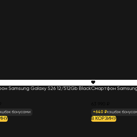
он Samsung Galaxy S26 12/512Gb Black
Смартфон Samsung G
₽
63 990 ₽
эшбэк бонусами
+640 ₽
кэшбэк бонуса
ИНУ
В КОРЗИНУ