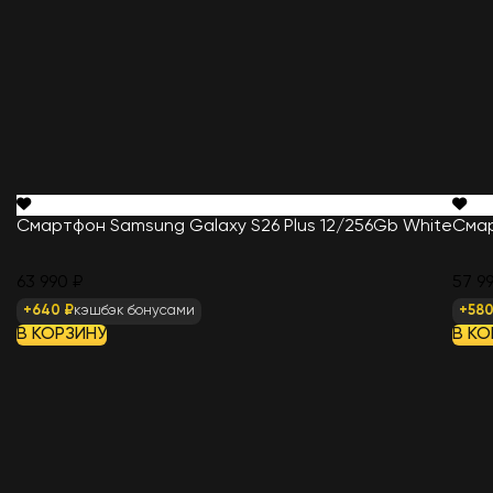
Смартфон Samsung Galaxy S26 Plus 12/256Gb White
Смар
63 990 ₽
57 9
+640 ₽
кэшбэк бонусами
+580
В КОРЗИНУ
В КО