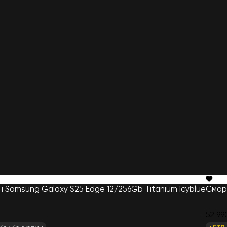
Samsung Galaxy S25 Edge 12/256Gb Titanium Icyblue
Смарт
52 99