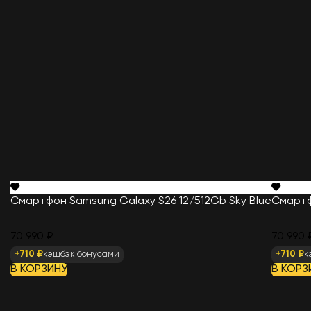
Смартфон Samsung Galaxy S26 12/512Gb Sky Blue
Смартф
70 990 ₽
70 990 
+710 ₽
кэшбэк бонусами
+710 ₽
к
В КОРЗИНУ
В КОРЗ