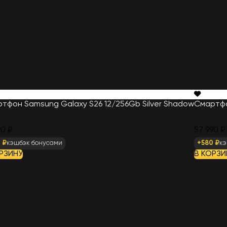
тфон Samsung Galaxy S26 12/256Gb Silver Shadow
Смартфо
90 ₽
57 990 ₽
 ₽
кэшбэк бонусами
+580 ₽
кэ
РЗИНУ
В КОРЗИ