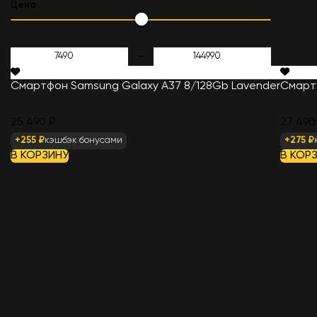
Цена
-
Смартфон Samsung Galaxy A37 8/128Gb Lavender
Смарт
25 490 ₽
27 490
+255 ₽
кэшбэк бонусами
+275 ₽
В КОРЗИНУ
В КОР