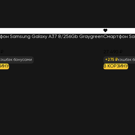
фон Samsung Galaxy A37 8/256Gb Graygreen
Смартфон Sam
 ₽
27 490 ₽
кэшбэк бонусами
+275 ₽
кэшбэк 
ЗИНУ
В КОРЗИНУ