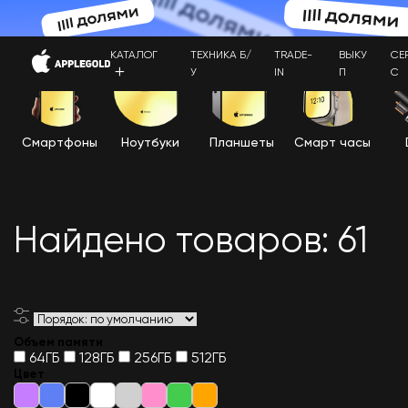
КАТАЛОГ
ТЕХНИКА Б/
TRADE-
ВЫКУ
СЕ
У
IN
П
С
Смартфоны
Ноутбуки
Планшеты
Смарт часы
Найдено товаров: 61
Объем памяти
64ГБ
128ГБ
256ГБ
512ГБ
Цвет