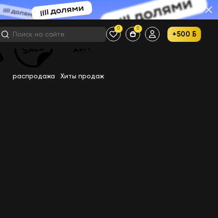
0
0
+500 Б
распродажа
Хиты продаж
samsung
Iphone
Микрофон
iphone
iPhone 15
iPhone 17 Pro Max 256Gb Deep
Blue
Портативная
колонка JBL Clip
4 Красный
4 790
₽