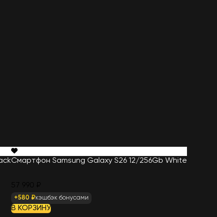
ack
Смартфон Samsung Galaxy S26 12/256Gb White
57 990 ₽
+580 ₽
кэшбэк бонусами
В КОРЗИНУ