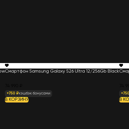
dow
Смартфон Samsung Galaxy S26 Ultra 12/256Gb Black
Смар
74 990 ₽
74 9
+750 ₽
кэшбэк бонусами
+750
В КОРЗИНУ
В К