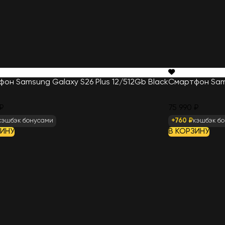
он Samsung Galaxy S26 Plus 12/512Gb Black
Смартфон Sams
₽
75 990 ₽
кэшбэк бонусами
+760 ₽
кэшбэк б
ЗИНУ
В КОРЗИНУ