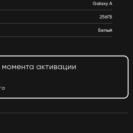
Galaxy A
256ГБ
Белый
с момента активации
та