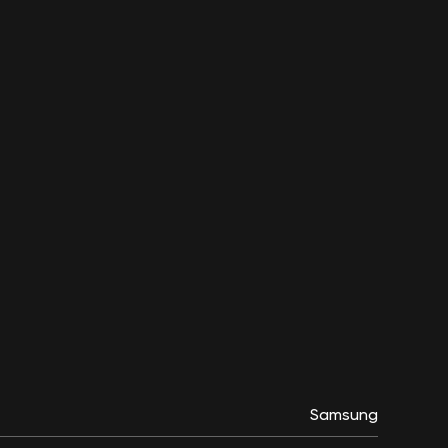
18 490
₽
iPhone 17 Pro
Max 512Gb Silver
(без RuStore)
eSim
122 990
₽
iPhone 17 Pro Max
256Gb Cosmic
Orange (без
RuStore) eSim
105 990
₽
Samsung