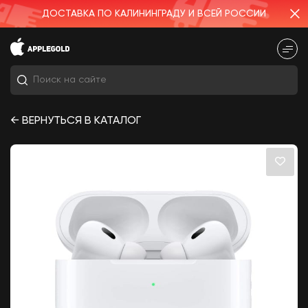
ДОСТАВКА ПО КАЛИНИНГРАДУ И ВСЕЙ РОССИИ
← ВЕРНУТЬСЯ В КАТАЛОГ
samsung
Iphone
Микрофон
iphone
iPhone 15
iPhone 17 Pro Max 256Gb Deep Blue
Портативная колонка JBL Clip 4
Красный
4 790
₽
iPhone 17e 256Gb White (без
RuStore) eSim
54 990
₽