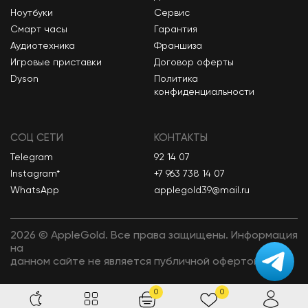
Ноутбуки
Сервис
Смарт часы
Гарантия
Аудиотехника
Франшиза
Игровые приставки
Договор оферты
Dyson
Политика
конфиденциальности
СОЦ СЕТИ
КОНТАКТЫ
Telegram
92 14 07
Instagram*
+7 963 738 14 07
WhatsApp
applegold39@mail.ru
2026 © AppleGold. Все права защищены. Информация
на
данном сайте не является публичной офертой.
Разработка сайта
0
0
Designation Studio