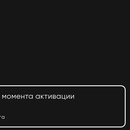
iPhone 17 Pro
Max 512Gb Silver
(без RuStore)
eSim
115 990
₽
Apple Watch SE 3
(2025) 40MM
Midnight
(Midnight Sport
Band — S/M)
21 990
₽
с момента активации
та