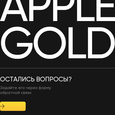
iPhone 17 256Gb Sage (без
RuStore) eSim
74 990
₽
ОСТАЛИСЬ ВОПРОСЫ?
Задайте его через форму
обратной связи