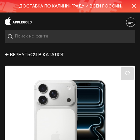
ДОСТАВКА ПО КАЛИНИНГРАДУ И ВСЕЙ РОССИИ
← ВЕРНУТЬСЯ В КАТАЛОГ
samsung
Iphone
Микрофон
iphone
iPhone 15
iPhone 17 Pro Max 256Gb Deep Blue
iPhone 17 Pro Max 512Gb Silver (без
RuStore) eSim
115 990
₽
Apple Watch SE 3 (2025) 40MM Midnight
(Midnight Sport Band — S/M)
21 990
₽