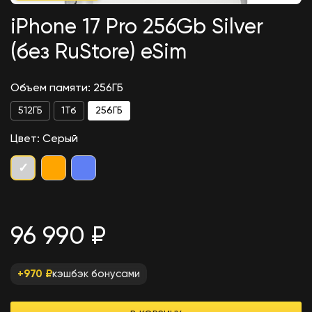
iPhone 17 Pro 256Gb Silver
(без RuStore) eSim
Объем памяти: 256ГБ
512ГБ
1Тб
256ГБ
Цвет: Серый
✓
96 990 ₽
кэшбэк бонусами
+970 ₽