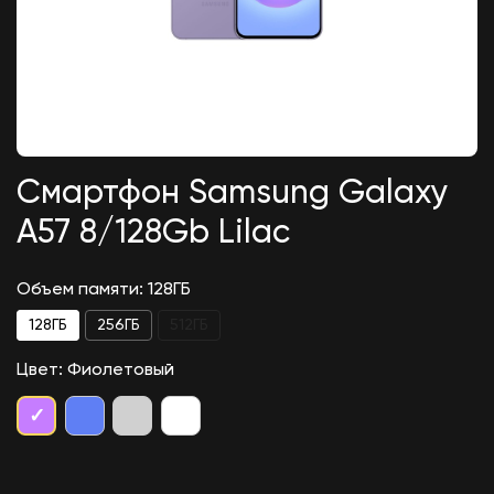
Наушники Apple AirPods 4 (с активным
шумоподавлением)
14 990
₽
Смартфон Samsung Galaxy
A57 8/128Gb Lilac
Объем памяти: 128ГБ
128ГБ
256ГБ
512ГБ
Цвет: Фиолетовый
✓