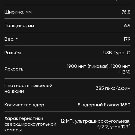
Ширина, мм
76.8
Толщина, мм
6.9
Вес, г
179
Разъём
USB Type-C
1900 нит (пиковая), 1200 нит
Яркость
(HBM)
Плотность пикселей
385 пикс/дюйм
на дюйм
Количество ядер
8-ядерный Exynos 1680
Характеристики
12 МП, ультраширокоугольная,
сверхширокоугольной
f/2.2, угол 123°
камеры