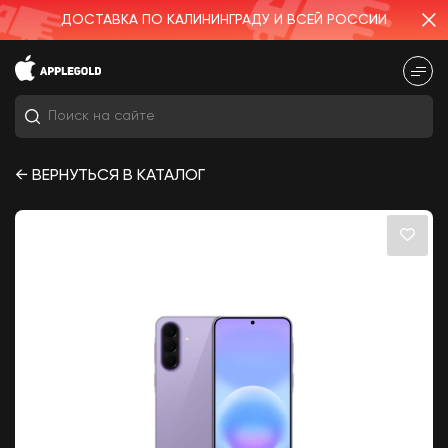
ДОСТАВКА ПО КАЛИНИНГРАДУ И ВСЕЙ РОССИИ
← ВЕРНУТЬСЯ В КАТАЛОГ
samsung
Iphone
Микрофон
iphone
iPhone 15
iPhone 17 Pro Max 256Gb Deep Blue
Наушники Apple AirPods Pro 3
Беспроводные (USB-C)
18 490
₽
iPhone 17 Pro Max 256Gb Silver (без
RuStore) Sim+eSim
115 990
₽